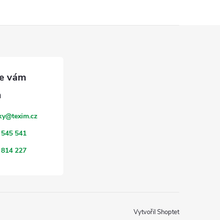
ky
@
texim.cz
 545 541
 814 227
Vytvořil Shoptet