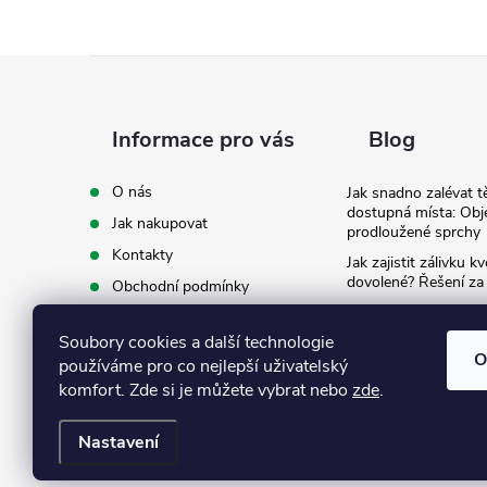
Z
á
Informace pro vás
Blog
p
O nás
Jak snadno zalévat t
dostupná místa: Obj
Jak nakupovat
a
prodloužené sprchy
Kontakty
Jak zajistit zálivku 
t
dovolené? Řešení za
Obchodní podmínky
Ergonomie na zahradě
Podmínky ochrany osobních
záda při zalévání
í
údajů
Soubory cookies a další technologie
O
používáme pro co nejlepší uživatelský
Ke stažení
komfort. Zde si je můžete vybrat nebo
zde
.
Nastavení
Copyright 2026
Eshop Texim
. Všechna práva vyhrazena.