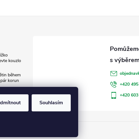
ěžko
evte kouzlo
objednav
květin během
 pár korun
+420 495
: Jak šetřit
+420 603
dmítnout
Souhlasím