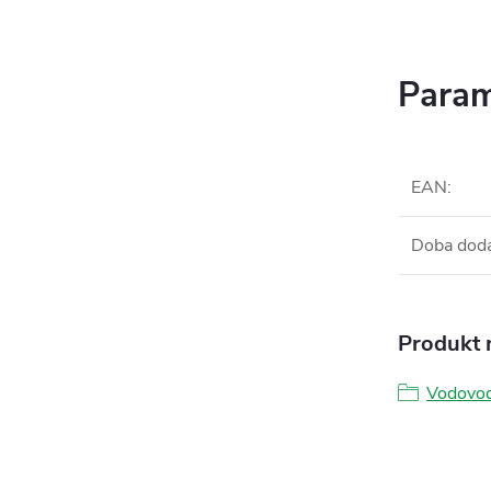
Param
EAN
:
Doba dod
Produkt n
Vodovod