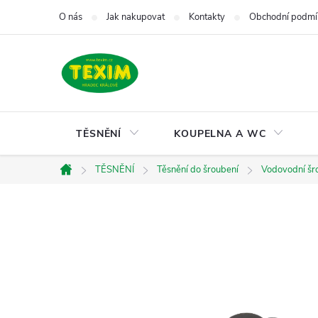
Přejít
O nás
Jak nakupovat
Kontakty
Obchodní podmí
na
obsah
TĚSNĚNÍ
KOUPELNA A WC
TĚSNĚNÍ
Těsnění do šroubení
Vodovodní šr
Domů