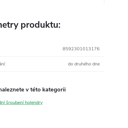
etry produktu:
8592301013176
ání
:
do druhého dne
aleznete v této kategorii
ní šroubení holendry