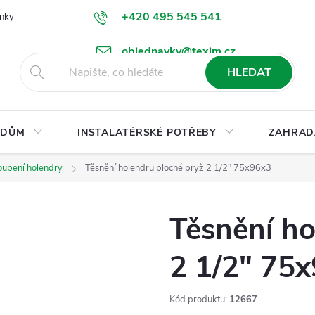
+420 495 545 541
nky
Podmínky ochrany osobních údajů
Ke stažení
objednavky@texim.cz
HLEDAT
DŮM
INSTALATÉRSKÉ POTŘEBY
ZAHRAD
oubení holendry
Těsnění holendru ploché pryž 2 1/2" 75x96x3
Těsnění ho
2 1/2" 75
Kód produktu:
12667