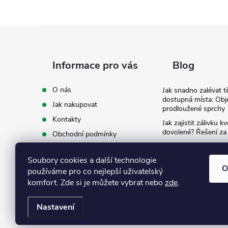
Z
á
Informace pro vás
Blog
p
O nás
Jak snadno zalévat t
dostupná místa: Obj
Jak nakupovat
a
prodloužené sprchy
Kontakty
Jak zajistit zálivku 
t
dovolené? Řešení za
Obchodní podmínky
Ergonomie na zahradě
Podmínky ochrany osobních
záda při zalévání
í
údajů
Soubory cookies a další technologie
O
používáme pro co nejlepší uživatelský
Ke stažení
komfort. Zde si je můžete vybrat nebo
zde
.
Nastavení
Copyright 2026
Eshop Texim
. Všechna práva vyhrazena.