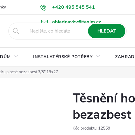
+420 495 545 541
nky
Podmínky ochrany osobních údajů
Ke stažení
objednavky@texim.cz
HLEDAT
DŮM
INSTALATÉRSKÉ POTŘEBY
ZAHRAD
ndru ploché bezazbest 3/8" 19x27
Těsnění ho
bezazbest
Kód produktu:
12559