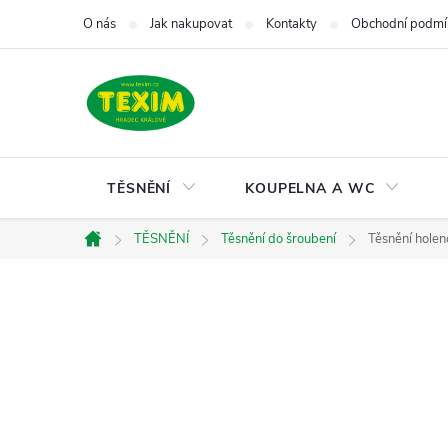
Přejít
O nás
Jak nakupovat
Kontakty
Obchodní podmí
na
obsah
TĚSNĚNÍ
KOUPELNA A WC
TĚSNĚNÍ
Těsnění do šroubení
Těsnění hole
Domů