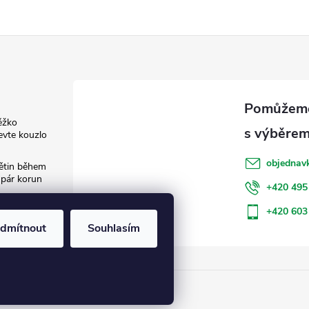
ěžko
evte kouzlo
objednav
květin během
 pár korun
+420 495
: Jak šetřit
+420 603
dmítnout
Souhlasím