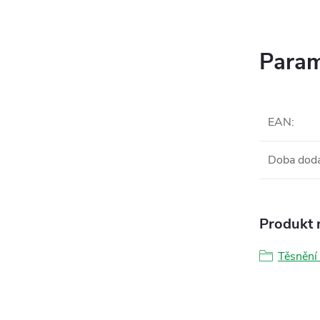
Param
EAN
:
Doba dod
Produkt n
Těsnění