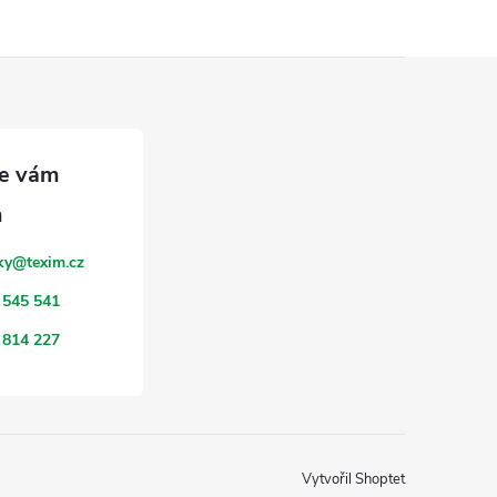
ky
@
texim.cz
 545 541
 814 227
Vytvořil Shoptet