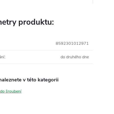
etry produktu:
8592301012971
ání
:
do druhého dne
aleznete v této kategorii
 do šroubení