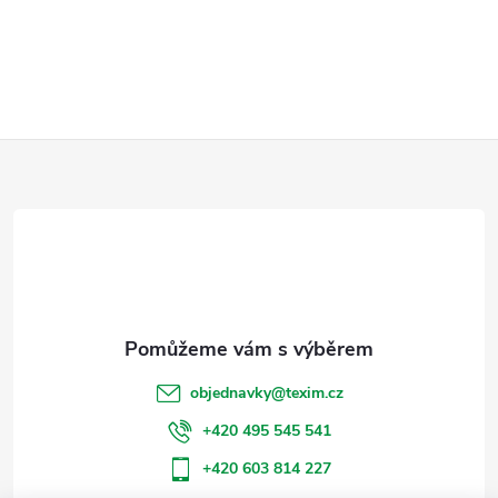
Z
á
p
a
t
objednavky
@
texim.cz
í
+420 495 545 541
+420 603 814 227