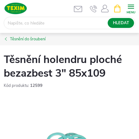
Přejít
NÁKUPNÍ
KOŠÍK
na
obsah
HLEDAT
Těsnění do šroubení
Těsnění holendru ploché
bezazbest 3" 85x109
Kód produktu:
12599