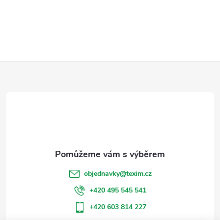
Z
á
p
a
t
objednavky
@
texim.cz
í
+420 495 545 541
+420 603 814 227