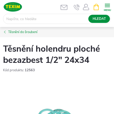
Přejít
NÁKUPNÍ
KOŠÍK
na
obsah
HLEDAT
Těsnění do šroubení
Těsnění holendru ploché
bezazbest 1/2" 24x34
Kód produktu:
12563