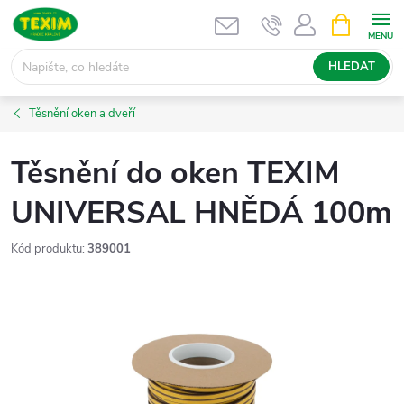
Přejít
NÁKUPNÍ
KOŠÍK
na
obsah
HLEDAT
Těsnění oken a dveří
Těsnění do oken TEXIM
UNIVERSAL HNĚDÁ 100m
Kód produktu:
389001