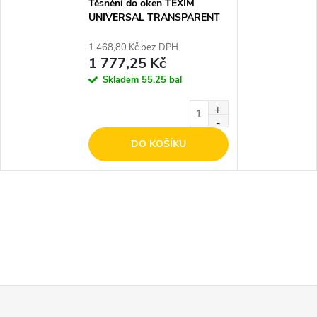
Těsnění do oken TEXIM
UNIVERSAL TRANSPARENT
100m
1 468,80 Kč bez DPH
1 777,25 Kč
Skladem
55,25 bal
DO KOŠÍKU
Z