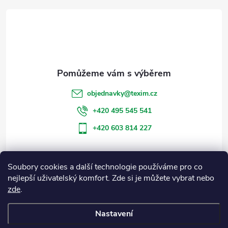
á
p
a
t
objednavky
@
texim.cz
í
+420 495 545 541
+420 603 814 227
Soubory cookies a další technologie používáme pro co
Informace pro vás
nejlepší uživatelský komfort. Zde si je můžete vybrat nebo
zde
.
Blog
Nastavení