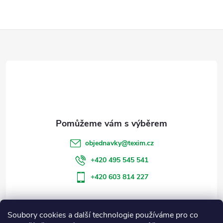
Z
á
p
a
t
objednavky
@
texim.cz
í
+420 495 545 541
+420 603 814 227
Soubory cookies a další technologie používáme pro co
Informace pro vás