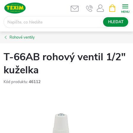
Přejít
NÁKUPNÍ
KOŠÍK
na
obsah
HLEDAT
Rohové ventily
T-66AB rohový ventil 1/2"
kuželka
Kód produktu:
46112