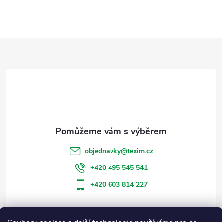
Z
á
p
a
t
objednavky
@
texim.cz
í
+420 495 545 541
+420 603 814 227