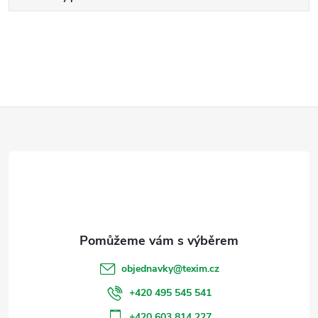
Z
á
p
a
t
objednavky
@
texim.cz
í
+420 495 545 541
+420 603 814 227