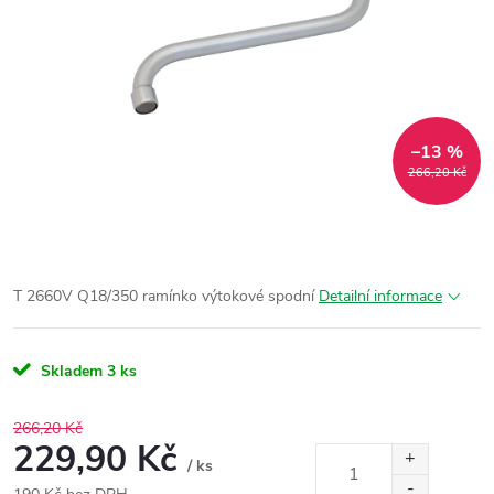
–13 %
266,20 Kč
T 2660V Q18/350 ramínko výtokové spodní
Detailní informace
Skladem
3 ks
266,20 Kč
229,90 Kč
/ ks