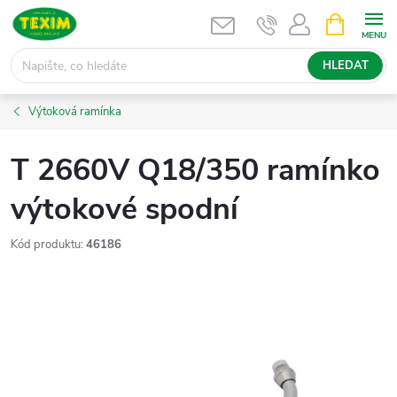
Přejít
NÁKUPNÍ
KOŠÍK
na
obsah
HLEDAT
Výtoková ramínka
T 2660V Q18/350 ramínko
výtokové spodní
Kód produktu:
46186