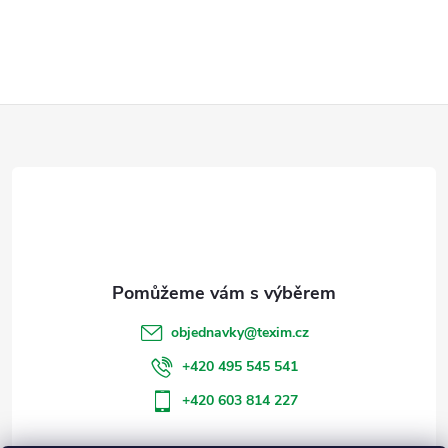
Z
á
p
a
t
objednavky
@
texim.cz
í
+420 495 545 541
+420 603 814 227