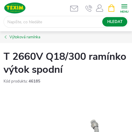
Přejít
NÁKUPNÍ
KOŠÍK
na
obsah
HLEDAT
Výtoková ramínka
T 2660V Q18/300 ramínko
výtok spodní
Kód produktu:
46185