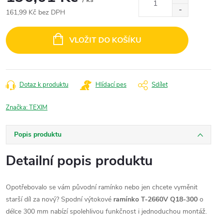
161,99 Kč bez DPH
Měrná
cena:
VLOŽIT DO KOŠÍKU
Dotaz k produktu
Hlídací pes
Sdílet
Značka:
TEXIM
Popis produktu
Detailní popis produktu
Opotřebovalo se vám původní ramínko nebo jen chcete vyměnit
starší díl za nový? Spodní výtokové
ramínko T-2660V Q18-300
o
délce 300 mm nabízí spolehlivou funkčnost i jednoduchou montáž.