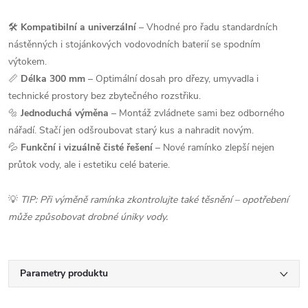
🛠️
Kompatibilní a univerzální
– Vhodné pro řadu standardních
nástěnných i stojánkových vodovodních baterií se spodním
výtokem.
📏
Délka 300 mm
– Optimální dosah pro dřezy, umyvadla i
technické prostory bez zbytečného rozstřiku.
🔩
Jednoduchá výměna
– Montáž zvládnete sami bez odborného
nářadí. Stačí jen odšroubovat starý kus a nahradit novým.
💦
Funkční i vizuálně čisté řešení
– Nové ramínko zlepší nejen
průtok vody, ale i estetiku celé baterie.
💡
TIP: Při výměně ramínka zkontrolujte také těsnění – opotřebení
může způsobovat drobné úniky vody.
Parametry produktu