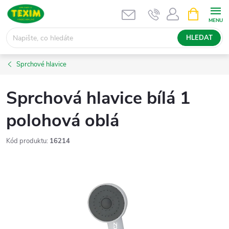
Přejít
NÁKUPNÍ
KOŠÍK
na
obsah
HLEDAT
Sprchové hlavice
Sprchová hlavice bílá 1
polohová oblá
Kód produktu:
16214