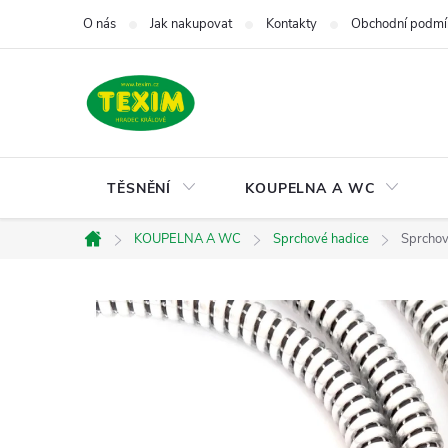
Přejít
O nás
Jak nakupovat
Kontakty
Obchodní podmí
na
obsah
TĚSNĚNÍ
KOUPELNA A WC
KOUPELNA A WC
Sprchové hadice
Sprchov
Domů