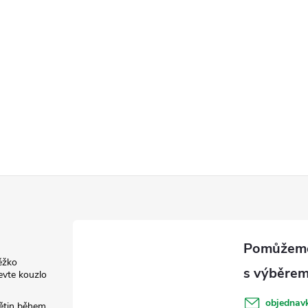
ěžko
evte kouzlo
objednav
květin během