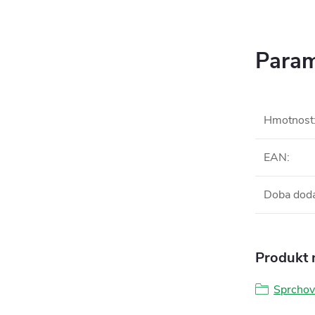
Param
Hmotnost
EAN
:
Doba dod
Produkt n
Sprchov