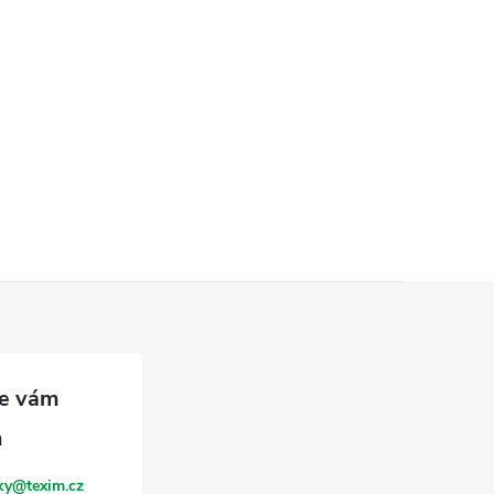
ky
@
texim.cz