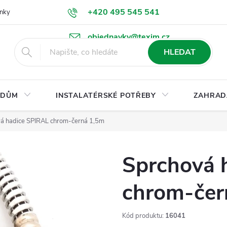
+420 495 545 541
nky
Podmínky ochrany osobních údajů
Ke stažení
objednavky@texim.cz
HLEDAT
DŮM
INSTALATÉRSKÉ POTŘEBY
ZAHRAD
á hadice SPIRAL chrom-černá 1,5m
Sprchová 
chrom-čer
Kód produktu:
16041