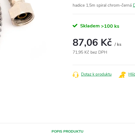
hadice 1,5m spiral chrom-černá
D
Skladem
>100 ks
87,06 Kč
/ ks
71,95 Kč bez DPH
Měrná
cena:
Dotaz k produktu
Hlí
POPIS PRODUKTU