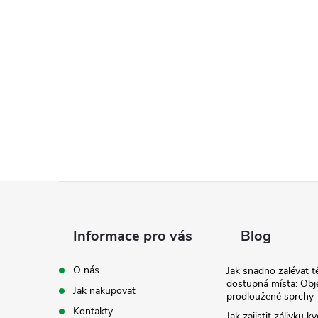
Z
á
Informace pro vás
Blog
p
O nás
Jak snadno zalévat t
dostupná místa: Obj
Jak nakupovat
a
prodloužené sprchy
Kontakty
Jak zajistit zálivku 