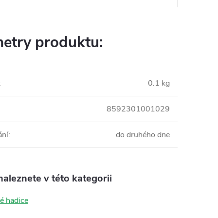
etry produktu:
:
0.1 kg
8592301001029
ání
:
do druhého dne
aleznete v této kategorii
é hadice