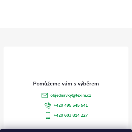
Z
á
p
a
t
objednavky
@
texim.cz
í
+420 495 545 541
+420 603 814 227