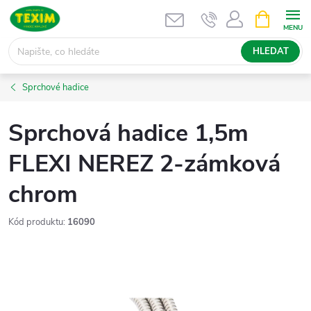
Přejít
NÁKUPNÍ
KOŠÍK
na
obsah
HLEDAT
Sprchové hadice
Sprchová hadice 1,5m
FLEXI NEREZ 2-zámková
chrom
Kód produktu:
16090