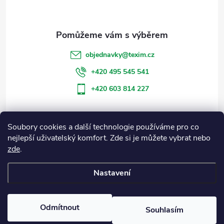
p
a
t
objednavky
@
texim.cz
í
+420 495 545 541
+420 603 814 227
Soubory cookies a další technologie používáme pro co
Informace pro vás
nejlepší uživatelský komfort. Zde si je můžete vybrat nebo
zde
.
Blog
Nastavení
Copyright 2026
Eshop Texim
. Všechna práva vyhrazena.
Odmítnout
Souhlasím
Vytvořil Shoptet