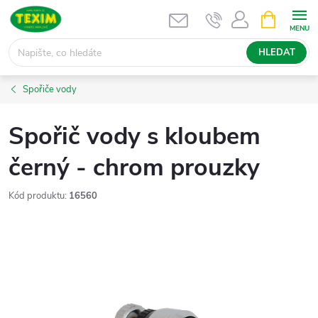
Přejít
NÁKUPNÍ
KOŠÍK
na
obsah
HLEDAT
Spořiče vody
Spořič vody s kloubem
černý - chrom prouzky
Kód produktu:
16560