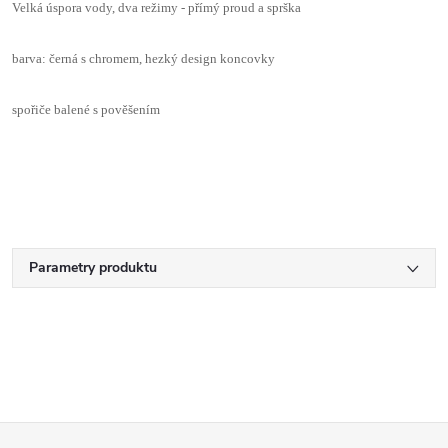
Velká úspora vody, dva režimy - přímý proud a sprška
barva: černá s chromem, hezký design koncovky
spořiče balené s pověšením
Parametry produktu
Z