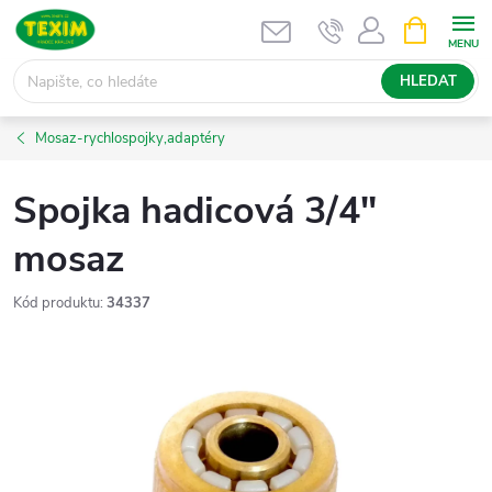
Přejít
NÁKUPNÍ
KOŠÍK
na
obsah
HLEDAT
Mosaz-rychlospojky,adaptéry
Spojka hadicová 3/4"
mosaz
Kód produktu:
34337