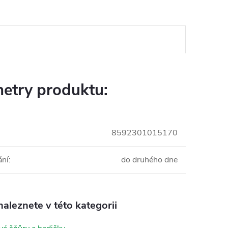
etry produktu:
8592301015170
ání
:
do druhého dne
aleznete v této kategorii