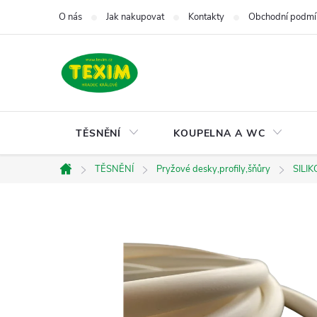
Přejít
O nás
Jak nakupovat
Kontakty
Obchodní podmí
na
obsah
TĚSNĚNÍ
KOUPELNA A WC
TĚSNĚNÍ
Pryžové desky,profily,šňůry
SILIK
Domů