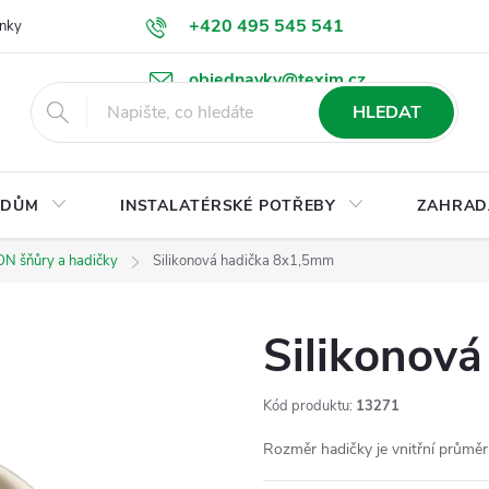
+420 495 545 541
nky
Podmínky ochrany osobních údajů
Ke stažení
objednavky@texim.cz
HLEDAT
DŮM
INSTALATÉRSKÉ POTŘEBY
ZAHRAD
ON šňůry a hadičky
Silikonová hadička 8x1,5mm
Silikonov
Kód produktu:
13271
Rozměr hadičky je vnitřní prům