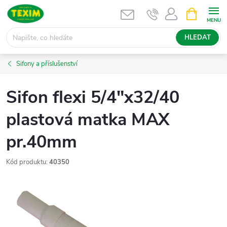
Přejít
NÁKUPNÍ
KOŠÍK
na
obsah
HLEDAT
Sifony a příslušenství
Sifon flexi 5/4"x32/40
plastová matka MAX
pr.40mm
Kód produktu:
40350