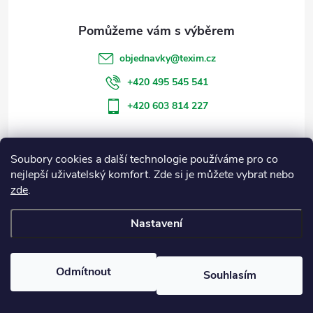
a
t
objednavky
@
texim.cz
í
+420 495 545 541
+420 603 814 227
Soubory cookies a další technologie používáme pro co
Informace pro vás
nejlepší uživatelský komfort. Zde si je můžete vybrat nebo
zde
.
Blog
Nastavení
Copyright 2026
Eshop Texim
. Všechna práva vyhrazena.
Odmítnout
Souhlasím
Vytvořil Shoptet