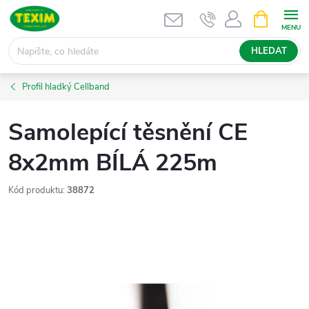
Přejít
NÁKUPNÍ
KOŠÍK
na
obsah
HLEDAT
Profil hladký Cellband
Samolepící těsnění CE
8x2mm BÍLÁ 225m
Kód produktu:
38872