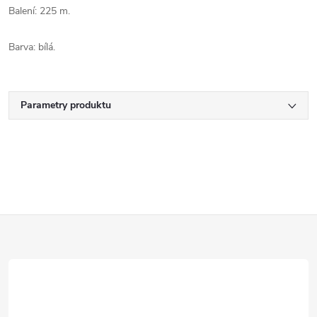
Balení: 225 m.
Barva: bílá.
Parametry produktu
Z
á
p