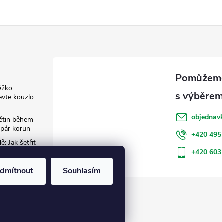
ěžko
evte kouzlo
objednav
květin během
 pár korun
+420 495
: Jak šetřit
+420 603
dmítnout
Souhlasím