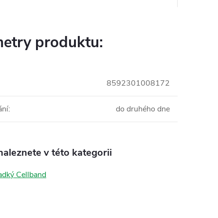
etry produktu:
8592301008172
ání
:
do druhého dne
aleznete v této kategorii
ladký Cellband