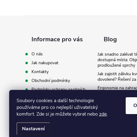
Z
á
Informace pro vás
Blog
p
O nás
Jak snadno zalévat t
dostupná místa: Obj
Jak nakupovat
a
prodloužené sprchy
Kontakty
Jak zajistit zálivku 
t
dovolené? Řešení za
Obchodní podmínky
Ergonomie na zahradě
Podmínky ochrany osobních
záda při zalévání
í
údajů
Soubory cookies a další technologie
Ke stažení
O
používáme pro co nejlepší uživatelský
komfort. Zde si je můžete vybrat nebo
zde
.
Nastavení
Copyright 2026
Eshop Texim
. Všechna práva vyhrazena.