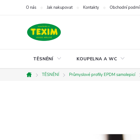
Přejít
O nás
Jak nakupovat
Kontakty
Obchodní podmí
na
obsah
TĚSNĚNÍ
KOUPELNA A WC
TĚSNĚNÍ
Průmyslové profily EPDM samolepicí
Domů