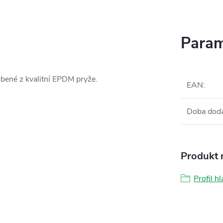
Param
bené z kvalitní EPDM pryže.
EAN
:
Doba dod
Produkt n
Profil h