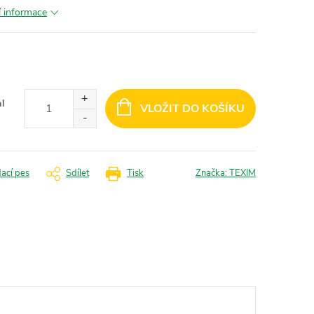
í informace
al
VLOŽIT DO KOŠÍKU
dací pes
Sdílet
Tisk
Značka:
TEXIM