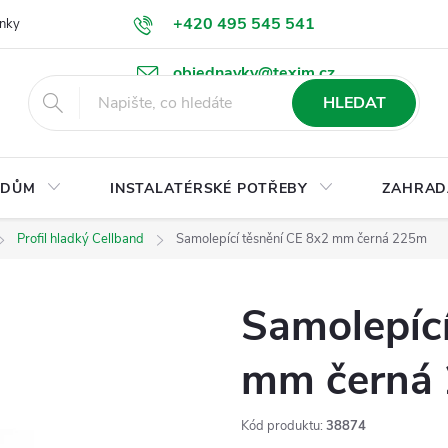
+420 495 545 541
nky
Podmínky ochrany osobních údajů
Ke stažení
objednavky@texim.cz
HLEDAT
DŮM
INSTALATÉRSKÉ POTŘEBY
ZAHRAD
Profil hladký Cellband
Samolepící těsnění CE 8x2 mm černá 225m
Samolepící
mm černá
Kód produktu:
38874