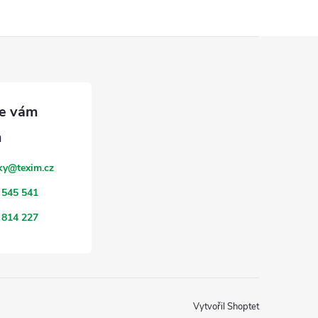
ky
@
texim.cz
 545 541
 814 227
Vytvořil Shoptet