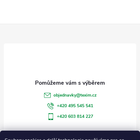
Z
á
p
a
t
objednavky
@
texim.cz
í
+420 495 545 541
+420 603 814 227