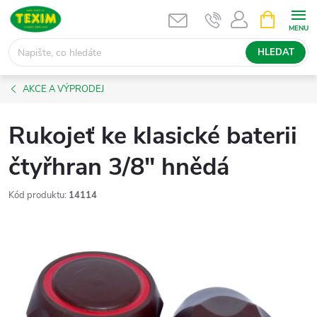
Přejít
NÁKUPNÍ
KOŠÍK
na
obsah
HLEDAT
AKCE A VÝPRODEJ
Rukojeť ke klasické baterii
čtyřhran 3/8" hnědá
Kód produktu:
14114