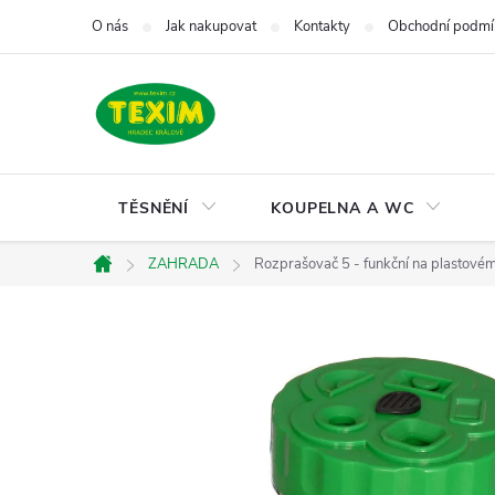
Přejít
O nás
Jak nakupovat
Kontakty
Obchodní podmí
na
obsah
TĚSNĚNÍ
KOUPELNA A WC
ZAHRADA
Rozprašovač 5 - funkční na plastovém
Domů