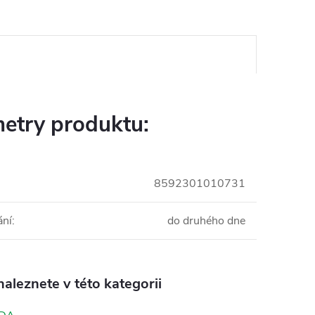
etry produktu:
8592301010731
ání
:
do druhého dne
aleznete v této kategorii