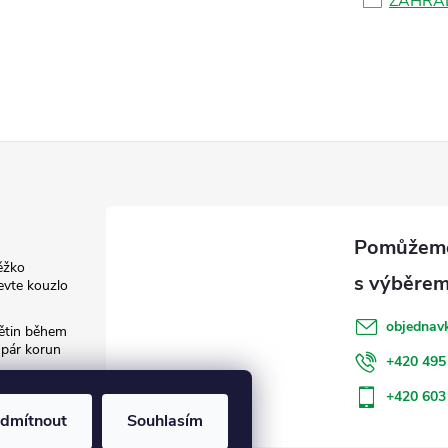
ZAHRA
ěžko
evte kouzlo
objednav
květin během
 pár korun
+420 495
: Jak šetřit
+420 603
dmítnout
Souhlasím