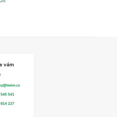
DA
ky
@
texim.cz
 545 541
 814 227