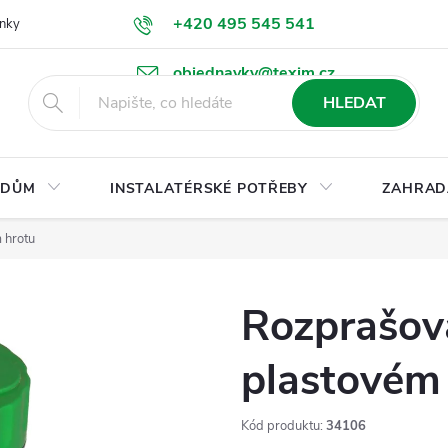
+420 495 545 541
nky
Podmínky ochrany osobních údajů
Ke stažení
objednavky@texim.cz
HLEDAT
DŮM
INSTALATÉRSKÉ POTŘEBY
ZAHRAD
 hrotu
Rozprašova
plastovém
Kód produktu:
34106