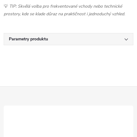
💡
TIP: Skvělá volba pro frekventované vchody nebo technické
prostory, kde se klade důraz na praktičnost i jednoduchý vzhled.
Parametry produktu
Z
á
p