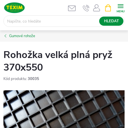
Přejít
NÁKUPNÍ
KOŠÍK
na
obsah
HLEDAT
Gumové rohože
Rohožka velká plná pryž
370x550
Kód produktu:
30035