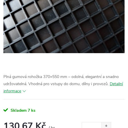
Plná gumová rohožka 370×550 mm – odolná, elegantní a snadno
udržovatelná. Vhodná pro vstupy do domu, dílny i provozů.
Detailní
informace
Skladem
7 ks
130,67 Kč
/ ks