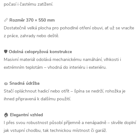
počasí i častému zatížení.
📏
Rozměr 370 × 550 mm
Dostatečně velká plocha pro pohodlné otření obuvi, ať už se vracíte
z práce, zahrady nebo deště.
🛡️
Odolná celopryžová konstrukce
Masivní materiál odolává mechanickému namáhání, vlhkosti i
extrémním teplotám – vhodná do interiéru i exteriéru.
🧽
Snadná údržba
Stačí opláchnout hadicí nebo otřít – špína se nedrží, rohožka je
ihned připravená k dalšímu použití.
🏠
Elegantní vzhled
I přes svou robustnost působí příjemně a nenápadně – skvěle doplní
jak vstupní chodbu, tak technickou místnost či garáž.