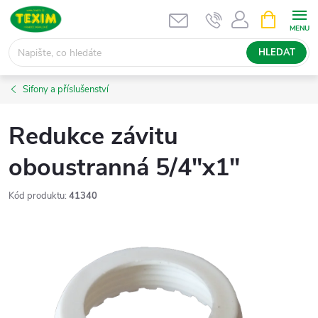
Přejít
NÁKUPNÍ
KOŠÍK
na
obsah
HLEDAT
Sifony a příslušenství
Redukce závitu
oboustranná 5/4"x1"
Kód produktu:
41340