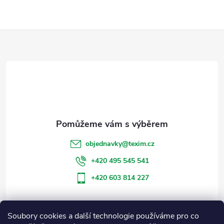
Z
á
p
a
t
objednavky
@
texim.cz
í
+420 495 545 541
+420 603 814 227
Soubory cookies a další technologie používáme pro co
Informace pro vás