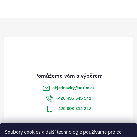
Z
á
p
a
t
objednavky
@
texim.cz
í
+420 495 545 541
+420 603 814 227
Soubory cookies a další technologie používáme pro co
Informace pro vás