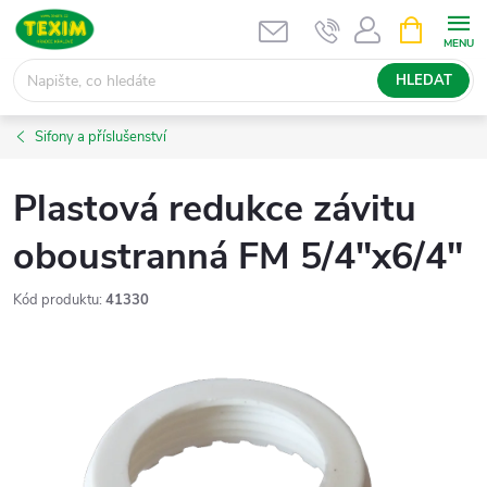
Přejít
NÁKUPNÍ
KOŠÍK
na
obsah
HLEDAT
Sifony a příslušenství
Plastová redukce závitu
oboustranná FM 5/4"x6/4"
Kód produktu:
41330