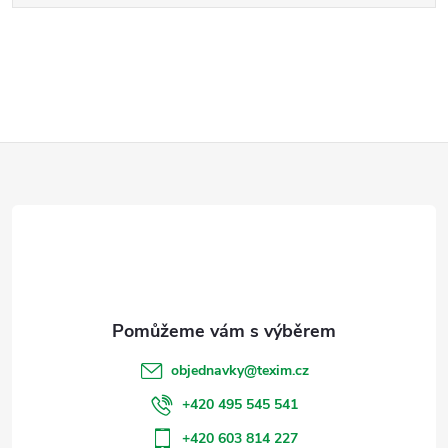
Z
á
p
a
t
objednavky
@
texim.cz
í
+420 495 545 541
+420 603 814 227