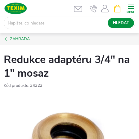
Přejít
NÁKUPNÍ
KOŠÍK
na
obsah
HLEDAT
ZAHRADA
Redukce adaptéru 3/4" na
1" mosaz
Kód produktu:
34323