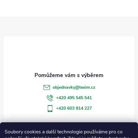
Z
á
p
a
t
objednavky
@
texim.cz
í
+420 495 545 541
+420 603 814 227
Soubory cookies a další technologie používáme pro co
Informace pro vás