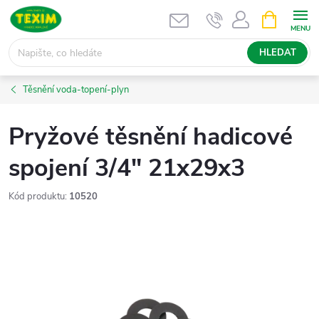
Přejít
NÁKUPNÍ
KOŠÍK
na
obsah
HLEDAT
Těsnění voda-topení-plyn
Pryžové těsnění hadicové
spojení 3/4" 21x29x3
Kód produktu:
10520