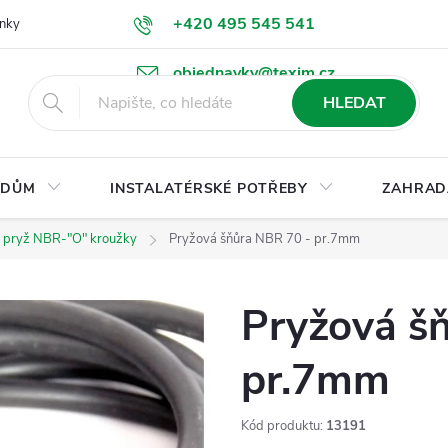
+420 495 545 541
nky
Podmínky ochrany osobních údajů
Ke stažení
objednavky@texim.cz
HLEDAT
DŮM
INSTALATÉRSKÉ POTŘEBY
ZAHRAD
 pryž NBR-"O" kroužky
Pryžová šňůra NBR 70 - pr.7mm
Pryžová š
pr.7mm
Kód produktu:
13191