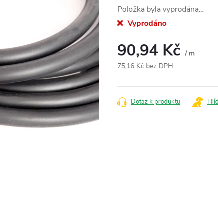
Položka byla vyprodána…
Vyprodáno
90,94 Kč
/ m
75,16 Kč bez DPH
Měrná
cena:
Dotaz k produktu
Hlí