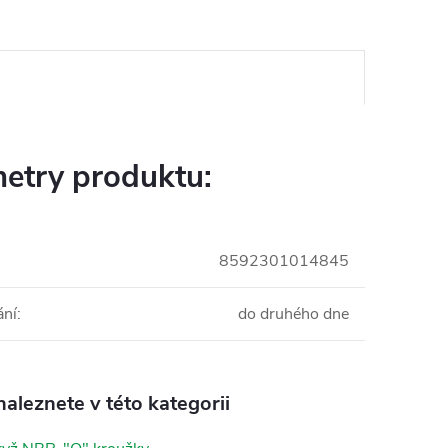
etry produktu:
8592301014845
ání
:
do druhého dne
aleznete v této kategorii