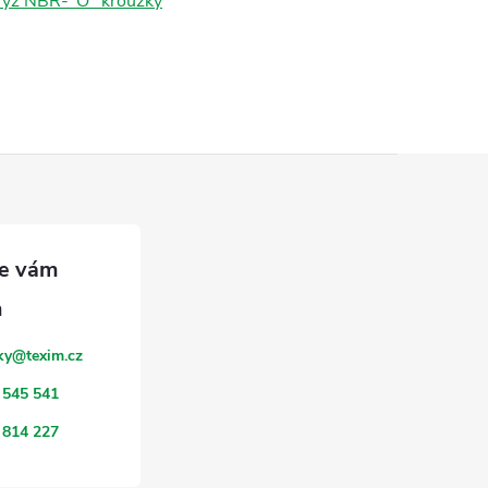
ryž NBR-"O" kroužky
ky
@
texim.cz
 545 541
 814 227