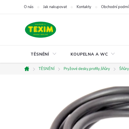
Přejít
O nás
Jak nakupovat
Kontakty
Obchodní podmí
na
obsah
TĚSNĚNÍ
KOUPELNA A WC
TĚSNĚNÍ
Pryžové desky,profily,šňůry
Šňůry
Domů