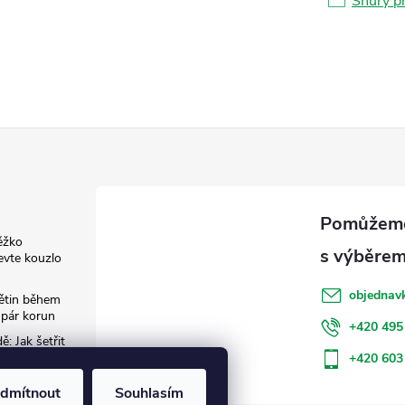
Šňůry p
ěžko
evte kouzlo
objednav
květin během
 pár korun
+420 495
: Jak šetřit
+420 603
dmítnout
Souhlasím