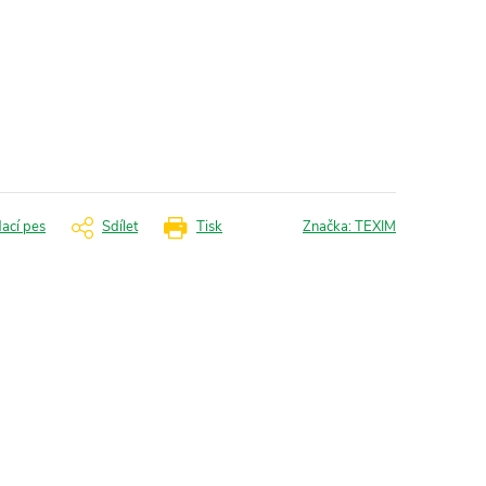
dací pes
Sdílet
Tisk
Značka:
TEXIM