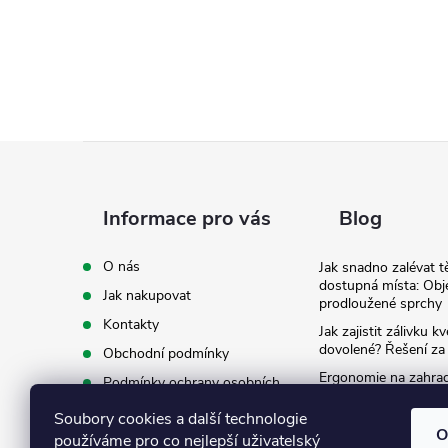
Z
á
Informace pro vás
Blog
p
O nás
Jak snadno zalévat t
dostupná místa: Obj
Jak nakupovat
a
prodloužené sprchy
Kontakty
Jak zajistit zálivku 
t
dovolené? Řešení za
Obchodní podmínky
Ergonomie na zahradě
Podmínky ochrany osobních
záda při zalévání
í
údajů
Soubory cookies a další technologie
Ke stažení
O
používáme pro co nejlepší uživatelský