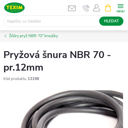
Přejít
NÁKUPNÍ
KOŠÍK
na
obsah
HLEDAT
Šňůry pryž NBR-"O" kroužky
Pryžová šnura NBR 70 -
pr.12mm
Kód produktu:
13198