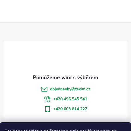
Z
á
p
a
t
objednavky
@
texim.cz
í
+420 495 545 541
+420 603 814 227