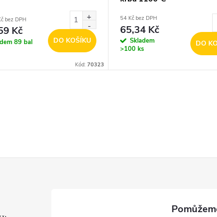
54 Kč bez DPH
Kč bez DPH
65,34 Kč
59 Kč
DO KOŠÍKU
Skladem
adem
89 bal
DO KO
>100 ks
Kód:
70323