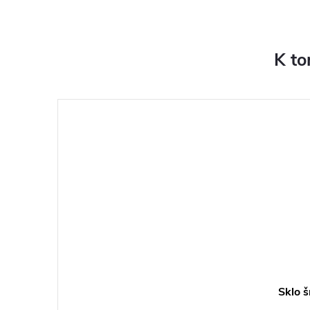
K to
Sklo š