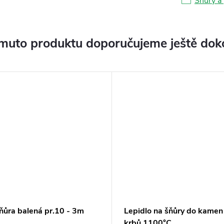
Šňůry a
muto produktu doporučujeme ještě dok
ňůra balená pr.10 - 3m
Lepidlo na šňůry do kamen
krbů 1100°C