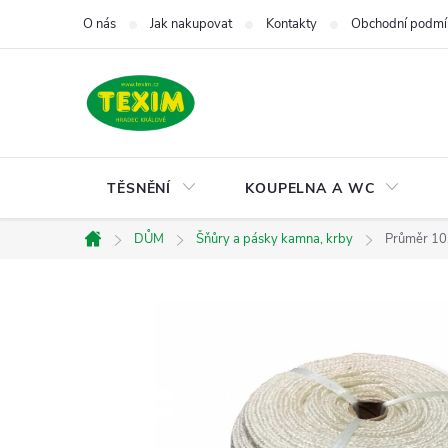
Přejít
O nás
Jak nakupovat
Kontakty
Obchodní podmí
na
obsah
TĚSNĚNÍ
KOUPELNA A WC
DŮM
Šňůry a pásky kamna, krby
Průměr 10,
Domů