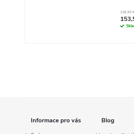
126,93 
153,
Skl
Z
á
Informace pro vás
Blog