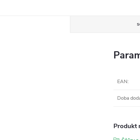
S
Param
EAN
:
Doba dod
Produkt n