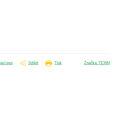
dací pes
Sdílet
Tisk
Značka:
TEXIM