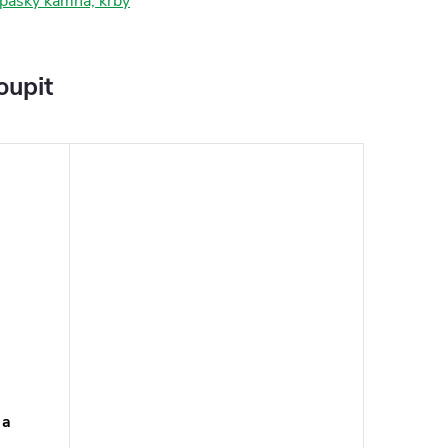
 pásky kamna, krby
oupit
 a