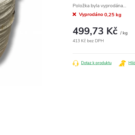
Položka byla vyprodána…
Vyprodáno
0,25 kg
499,73 Kč
/ kg
413 Kč bez DPH
Měrná
cena:
Dotaz k produktu
Hlí