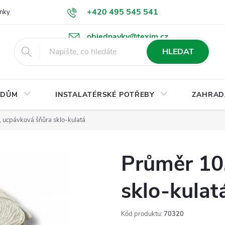
+420 495 545 541
nky
Podmínky ochrany osobních údajů
Ke stažení
objednavky@texim.cz
HLEDAT
DŮM
INSTALATÉRSKÉ POTŘEBY
ZAHRAD
 ucpávková šňůra sklo-kulatá
Průměr 10
sklo-kulat
Kód produktu:
70320