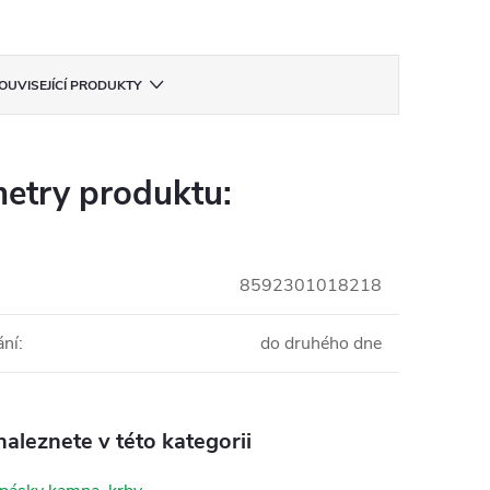
OUVISEJÍCÍ PRODUKTY
etry produktu:
8592301018218
ání
:
do druhého dne
aleznete v této kategorii