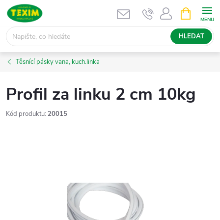
Přejít
NÁKUPNÍ
KOŠÍK
na
obsah
HLEDAT
Těsnící pásky vana, kuch.linka
Profil za linku 2 cm 10kg
Kód produktu:
20015