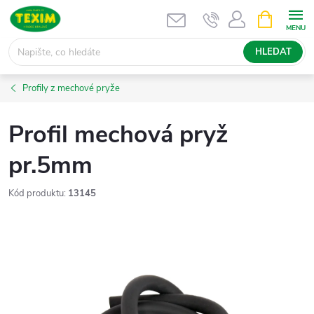
Přejít
NÁKUPNÍ
KOŠÍK
na
obsah
HLEDAT
Profily z mechové pryže
Profil mechová pryž
pr.5mm
Kód produktu:
13145