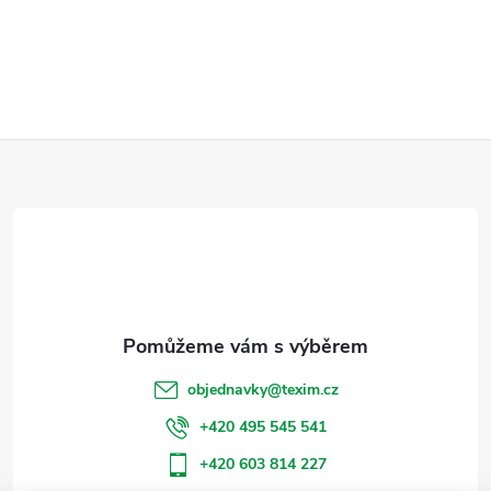
Z
á
p
a
t
objednavky
@
texim.cz
í
+420 495 545 541
+420 603 814 227