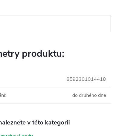
etry produktu:
8592301014418
ání
:
do druhého dne
aleznete v této kategorii