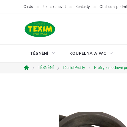
Přejít
O nás
Jak nakupovat
Kontakty
Obchodní podmí
na
obsah
TĚSNĚNÍ
KOUPELNA A WC
TĚSNĚNÍ
Těsnící Profily
Profily z mechové p
Domů