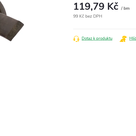
119,79 Kč
/ bm
99 Kč bez DPH
Měrná
cena:
Dotaz k produktu
Hlí