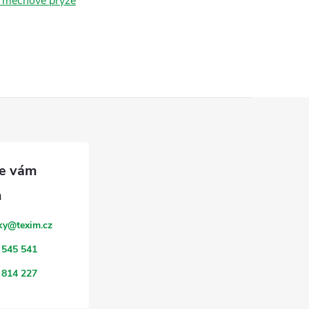
z mechové pryže
ky
@
texim.cz
 545 541
 814 227