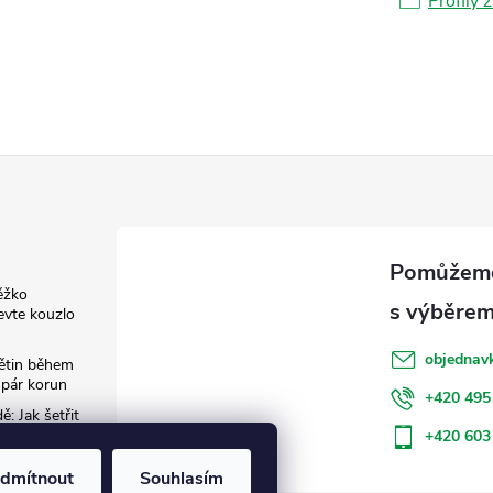
Profily 
ěžko
evte kouzlo
objednav
květin během
 pár korun
+420 495
: Jak šetřit
+420 603
dmítnout
Souhlasím