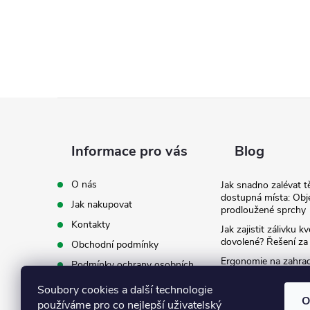
Z
á
Informace pro vás
Blog
p
O nás
Jak snadno zalévat t
dostupná místa: Obj
Jak nakupovat
a
prodloužené sprchy
Kontakty
Jak zajistit zálivku 
t
dovolené? Řešení za
Obchodní podmínky
Ergonomie na zahradě
Podmínky ochrany osobních
záda při zalévání
í
údajů
Soubory cookies a další technologie
Ke stažení
O
používáme pro co nejlepší uživatelský