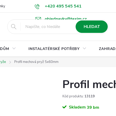
+420 495 545 541
nky
Podmínky ochrany osobních údajů
Ke stažení
objednavky@texim.cz
HLEDAT
DŮM
INSTALATÉRSKÉ POTŘEBY
ZAHRAD
ryže
Profil mechová pryž 5x60mm
Profil me
Kód produktu:
13119
Skladem
39 bm