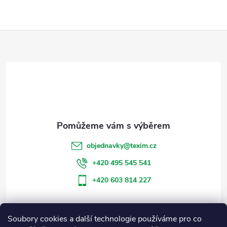
Z
á
p
a
t
objednavky
@
texim.cz
í
+420 495 545 541
+420 603 814 227
Soubory cookies a další technologie používáme pro co
Informace pro vás