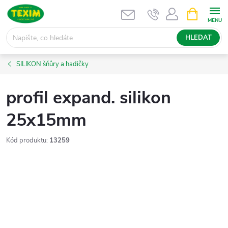
Přejít
NÁKUPNÍ
KOŠÍK
na
obsah
HLEDAT
SILIKON šňůry a hadičky
profil expand. silikon
25x15mm
Kód produktu:
13259