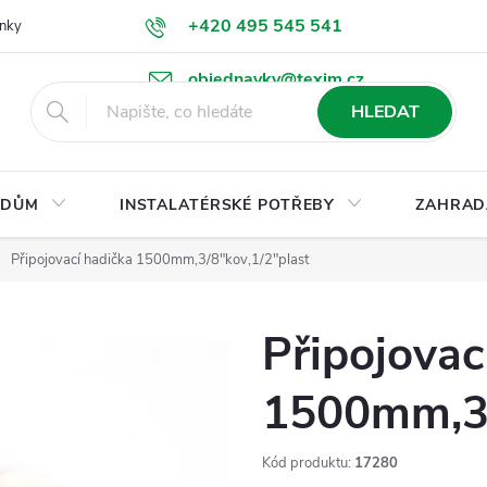
+420 495 545 541
nky
Podmínky ochrany osobních údajů
Ke stažení
objednavky@texim.cz
HLEDAT
DŮM
INSTALATÉRSKÉ POTŘEBY
ZAHRAD
Připojovací hadička 1500mm,3/8"kov,1/2"plast
Připojovac
1500mm,3/
Kód produktu:
17280