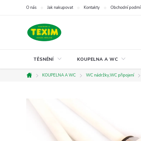
Přejít
O nás
Jak nakupovat
Kontakty
Obchodní podmí
na
obsah
TĚSNĚNÍ
KOUPELNA A WC
KOUPELNA A WC
WC nádržky,WC připojení
Domů