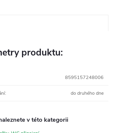
etry produktu:
8595157248006
ání
:
do druhého dne
aleznete v této kategorii