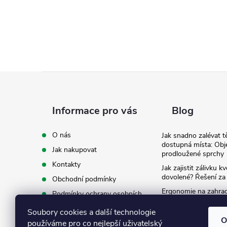
Z
á
Informace pro vás
Blog
p
O nás
Jak snadno zalévat t
dostupná místa: Obj
Jak nakupovat
a
prodloužené sprchy
Kontakty
Jak zajistit zálivku 
t
dovolené? Řešení za
Obchodní podmínky
Ergonomie na zahradě
Podmínky ochrany osobních
záda při zalévání
í
údajů
Soubory cookies a další technologie
Ke stažení
O
používáme pro co nejlepší uživatelský