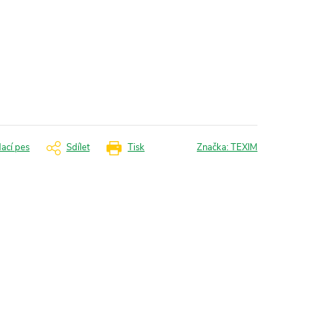
dací pes
Sdílet
Tisk
Značka:
TEXIM