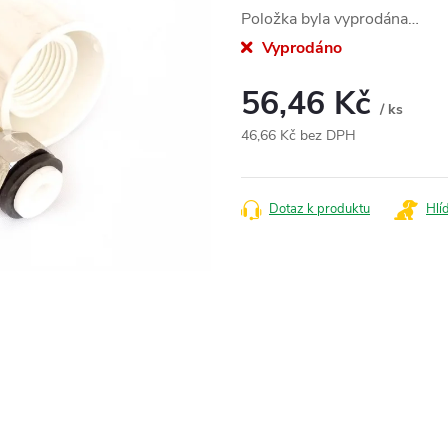
Položka byla vyprodána…
Vyprodáno
56,46 Kč
/ ks
46,66 Kč bez DPH
Měrná
cena:
Dotaz k produktu
Hlí