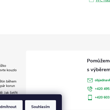
WC nádr
ěžko
evte kouzlo
objednav
květin během
 pár korun
+420 495
: Jak šetřit
+420 603
dmítnout
Souhlasím