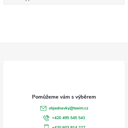
Z
á
p
a
t
objednavky
@
texim.cz
í
+420 495 545 541
+420 603 814 227