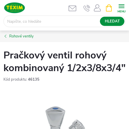
Přejít
NÁKUPNÍ
KOŠÍK
na
obsah
HLEDAT
Rohové ventily
Pračkový ventil rohový
kombinovaný 1/2x3/8x3/4"
Kód produktu:
46135