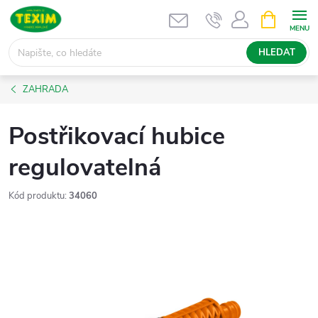
Přejít
NÁKUPNÍ
KOŠÍK
na
obsah
HLEDAT
ZAHRADA
Postřikovací hubice
regulovatelná
Kód produktu:
34060