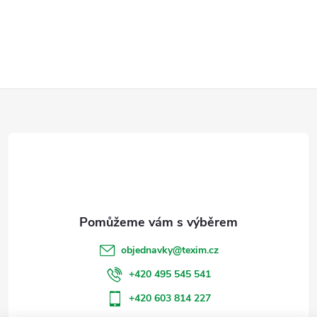
Z
á
p
a
t
objednavky
@
texim.cz
í
+420 495 545 541
+420 603 814 227