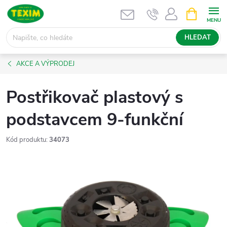
Přejít
NÁKUPNÍ
KOŠÍK
na
obsah
HLEDAT
AKCE A VÝPRODEJ
Postřikovač plastový s
podstavcem 9-funkční
Kód produktu:
34073