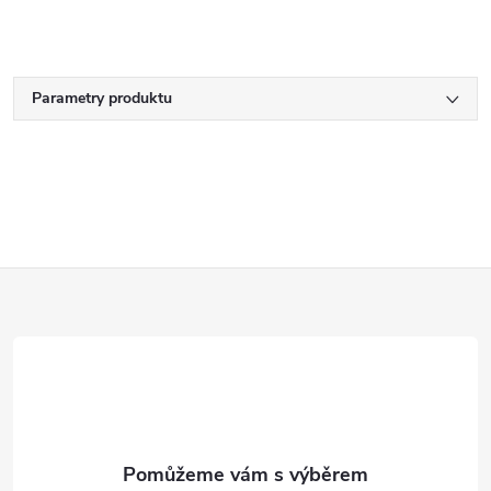
Parametry produktu
Z
á
p
a