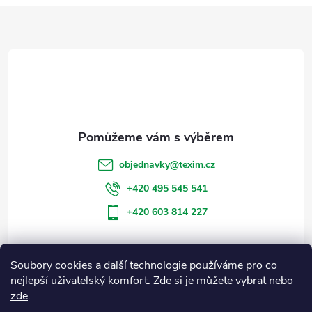
Z
á
p
a
t
objednavky
@
texim.cz
í
+420 495 545 541
+420 603 814 227
Soubory cookies a další technologie používáme pro co
Informace pro vás
nejlepší uživatelský komfort. Zde si je můžete vybrat nebo
zde
.