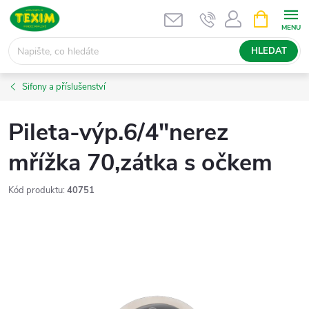
Přejít
NÁKUPNÍ
KOŠÍK
na
obsah
HLEDAT
Sifony a příslušenství
Pileta-výp.6/4"nerez
mřížka 70,zátka s očkem
Kód produktu:
40751