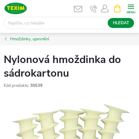
Přejít
NÁKUPNÍ
KOŠÍK
na
obsah
HLEDAT
Hmoždinky, upevnění
Nylonová hmoždinka do
sádrokartonu
Kód produktu:
30539