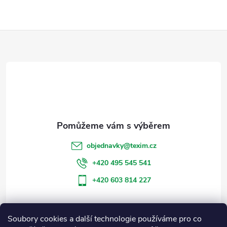
Z
á
p
a
t
objednavky
@
texim.cz
í
+420 495 545 541
+420 603 814 227
Soubory cookies a další technologie používáme pro co
Informace pro vás