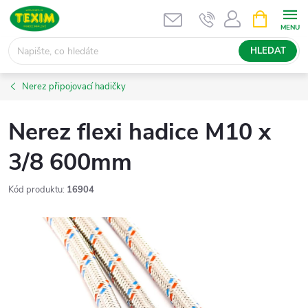
Přejít
NÁKUPNÍ
KOŠÍK
na
obsah
HLEDAT
Nerez připojovací hadičky
Nerez flexi hadice M10 x
3/8 600mm
Kód produktu:
16904