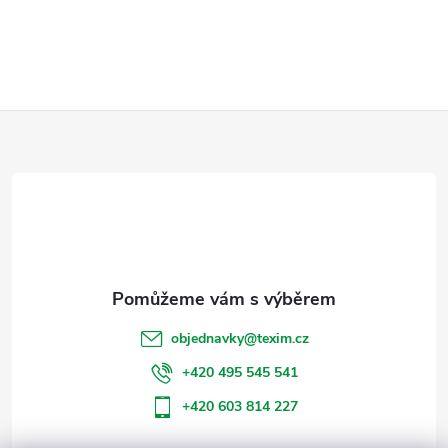
Z
á
p
a
t
objednavky
@
texim.cz
í
+420 495 545 541
+420 603 814 227