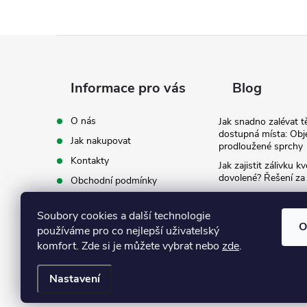
Z
á
Informace pro vás
Blog
p
O nás
Jak snadno zalévat t
dostupná místa: Obj
Jak nakupovat
a
prodloužené sprchy
Kontakty
Jak zajistit zálivku 
t
dovolené? Řešení za
Obchodní podmínky
Ergonomie na zahradě
Podmínky ochrany osobních
záda při zalévání
í
údajů
Soubory cookies a další technologie
O
používáme pro co nejlepší uživatelský
Ke stažení
komfort. Zde si je můžete vybrat nebo
zde
.
Nastavení
Copyright 2026
Eshop Texim
. Všechna práva vyhrazena.