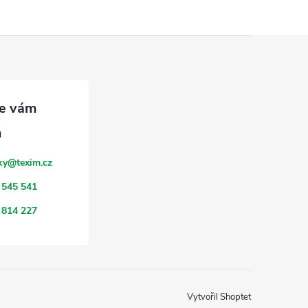
ky
@
texim.cz
 545 541
 814 227
Vytvořil Shoptet