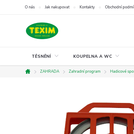
Přejít
O nás
Jak nakupovat
Kontakty
Obchodní podmí
na
obsah
TĚSNĚNÍ
KOUPELNA A WC
ZAHRADA
Zahradní program
Hadicové spo
Domů