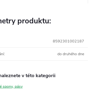
etry produktu:
8592301002187
ání
:
do druhého dne
aleznete v této kategorii
é spony, pásy