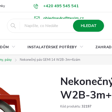
+420 495 545 541
nky
Podmínky ochrany osobních údajů
Ke stažení
objednavky@texim.cz
HLEDAT
DŮM
INSTALATÉRSKÉ POTŘEBY
ZAHRAD
ny, pásy
Nekonečný pás GEMI 14 W2B-3m+6zám
Nekonečný
W2B-3m+
Kód produktu:
32197