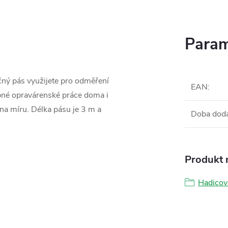
Param
ný pás využijete pro odměření
EAN
:
bné opravárenské práce doma i
na míru. Délka pásu je 3 m a
Doba dod
Produkt n
Hadicov