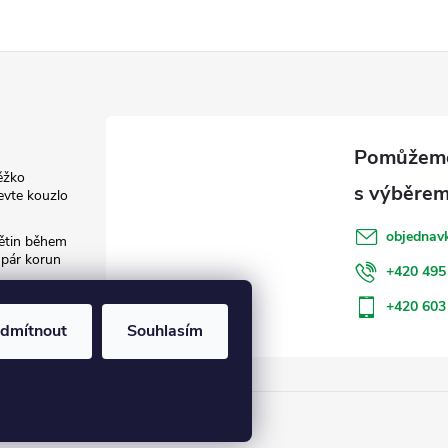
ěžko
evte kouzlo
objednav
květin během
 pár korun
+420 495
: Jak šetřit
+420 603
dmítnout
Souhlasím