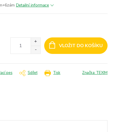
3m+6zám
Detailní informace
VLOŽIT DO KOŠÍKU
dací pes
Sdílet
Tisk
Značka:
TEXIM