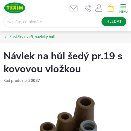
Přejít
NÁKUPNÍ
KOŠÍK
na
obsah
HLEDAT
Zarážky dveří, návleky holí
Návlek na hůl šedý pr.19 s
kovovou vložkou
Kód produktu:
30087