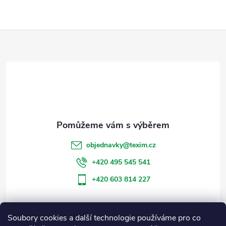
Z
á
p
a
t
objednavky
@
texim.cz
í
+420 495 545 541
+420 603 814 227
Soubory cookies a další technologie používáme pro co
Informace pro vás