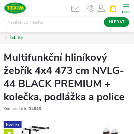
Přejít
NÁKUPNÍ
KOŠÍK
na
obsah
HLEDAT
Žebříky
Multifunkční hliníkový
žebřík 4x4 473 cm NVLG-
44 BLACK PREMIUM +
kolečka, podlážka a police
Kód produktu:
34846
Novinka
Tip