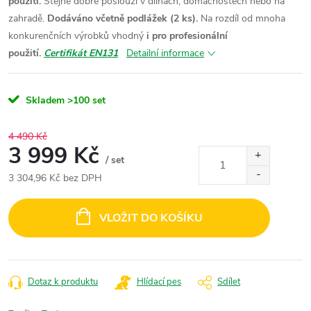
použití.
Stejně dobře poslouží v dílnách, domácnostech nebo na
zahradě.
Dodáváno včetně podlážek (2 ks).
Na rozdíl od mnoha
konkurenčních výrobků vhodný
i pro profesionální
použití.
Certifikát EN131
Detailní informace
Skladem
>100 set
4 490 Kč
3 999 Kč
/ set
3 304,96 Kč bez DPH
Měrná
cena:
VLOŽIT DO KOŠÍKU
Dotaz k produktu
Hlídací pes
Sdílet