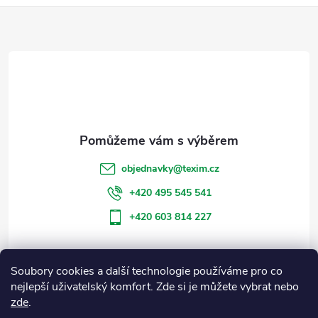
Z
á
p
a
t
objednavky
@
texim.cz
í
+420 495 545 541
+420 603 814 227
Soubory cookies a další technologie používáme pro co
Informace pro vás
nejlepší uživatelský komfort. Zde si je můžete vybrat nebo
zde
.