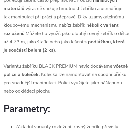
potřebují žebřík často přepravovat. Použití
hliníkových
materiálů
výrazně snižuje hmotnost žebříku a usnadňuje
tak manipulaci při práci a přepravě. Díky uzamykatelnému
kloubovému mechanismu nabízí žebřík
několik variant
rozložení.
Můžete ho využít jako dlouhý rovný žebřík o délce
až 4,73 m, jako štafle nebo jako lešení
s podlážkou, která
je součástí balení (2 ks).
Variantu žebříku BLACK PREMIUM navíc dodáváme
včetně
police a koleček.
Kolečka lze namontovat na spodní příčku
pro snadnější manipulaci. Polici využijete jako nášlapnou
nebo odkládací plochu.
Parametry:
Základní varianty rozložení: rovný žebřík, převislý