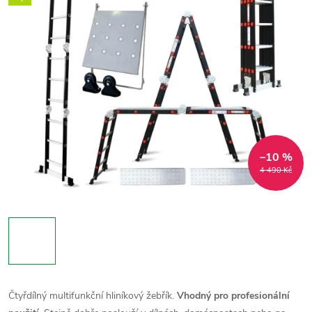
–10 %
4 490 Kč
Čtyřdílný multifunkční hliníkový žebřík.
Vhodný pro profesionální