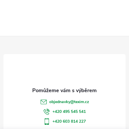
Z
á
p
a
t
objednavky
@
texim.cz
í
+420 495 545 541
+420 603 814 227