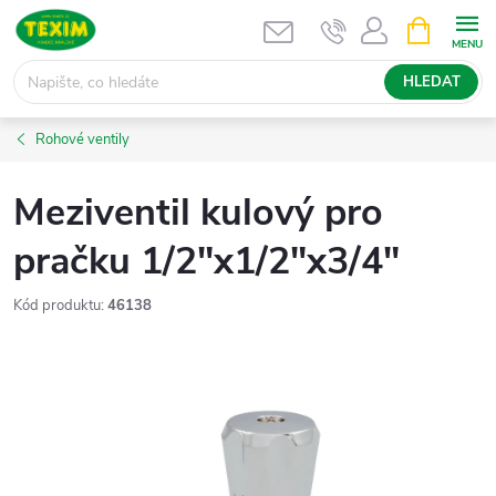
Přejít
NÁKUPNÍ
KOŠÍK
na
obsah
HLEDAT
Rohové ventily
Meziventil kulový pro
pračku 1/2"x1/2"x3/4"
Kód produktu:
46138