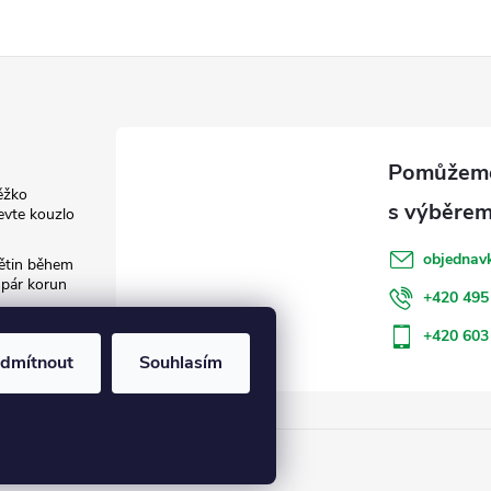
ěžko
evte kouzlo
objednav
květin během
 pár korun
+420 495
: Jak šetřit
+420 603
dmítnout
Souhlasím