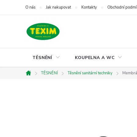
Přejít
O nás
Jak nakupovat
Kontakty
Obchodní podmí
na
obsah
TĚSNĚNÍ
KOUPELNA A WC
TĚSNĚNÍ
Těsnění sanitární techniky
Membrán
Domů