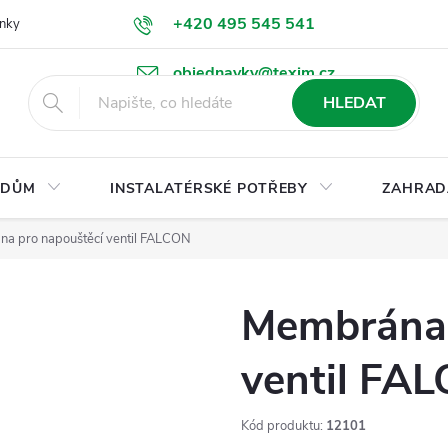
+420 495 545 541
nky
Podmínky ochrany osobních údajů
Ke stažení
objednavky@texim.cz
HLEDAT
DŮM
INSTALATÉRSKÉ POTŘEBY
ZAHRAD
a pro napouštěcí ventil FALCON
Membrána 
ventil FA
Kód produktu:
12101