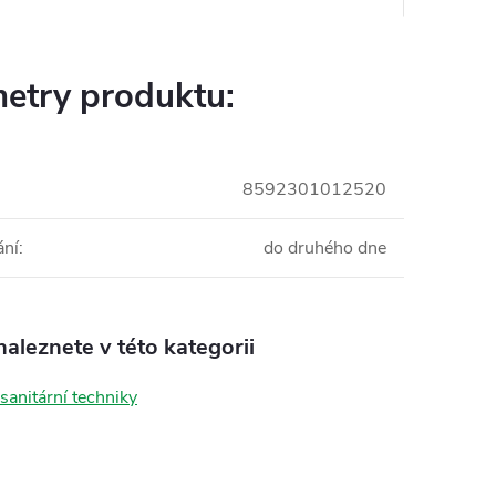
etry produktu:
8592301012520
ání
:
do druhého dne
aleznete v této kategorii
sanitární techniky