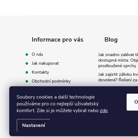
Z
á
Informace pro vás
Blog
p
O nás
Jak snadno zalévat t
dostupná místa: Obj
Jak nakupovat
a
prodloužené sprchy
Kontakty
Jak zajistit zálivku 
t
dovolené? Řešení za
Obchodní podmínky
Ergonomie na zahradě
Podmínky ochrany osobních
záda při zalévání
í
údajů
Soubory cookies a další technologie
O
používáme pro co nejlepší uživatelský
Ke stažení
komfort. Zde si je můžete vybrat nebo
zde
.
Nastavení
Copyright 2026
Eshop Texim
. Všechna práva vyhrazena.