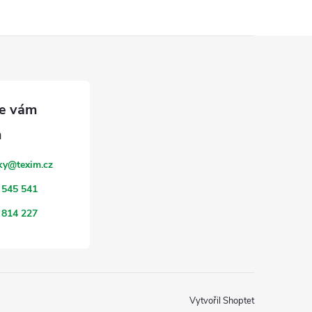
ky
@
texim.cz
 545 541
 814 227
Vytvořil Shoptet