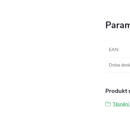
Param
EAN
:
Doba dod
Produkt n
Těsnění 