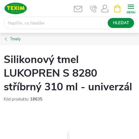
Přejít
NÁKUPNÍ
KOŠÍK
na
obsah
HLEDAT
Tmely
Silikonový tmel
LUKOPREN S 8280
stříbrný 310 ml - univerzál
Kód produktu:
18635