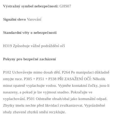
Výstražný symbol nebezpečnosti:
GHS07
Signální slovo
Varování
Standardní věty o nebezpečnosti
H319 Způsobuje vážné podráždění očí
Pokyny pro bezpečné zacházení
P102 Uchovávejte mimo dosah dětí.
P264 Po manipulaci důkladně
omyjte ruce.
P305 + P351 + P338 PŘI ZASAŽENÍ OČÍ: Několik
minut opatrně vyplachujte vodou. Vyjměte kontaktní čočky, jsou-li
nasazeny, a pokud je lze vyjmout snadno. Pokračujte ve
vyplachování.
P501 Odstraňte obsah/obal jako komunální odpad.
Zbytky tmelu nechte před likvidací zvulkanizovat.
Vyprázdněné
obaly zbavené zbytků směsi recyklujte.