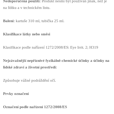
Nedoporučená použití:
Produkt nesmí být používán jinak, než je
na štítku a v technickém listu.
Balení:
kartuše 310 ml, tubička 25 ml.
Klasifikace látky nebo směsi
Klasifikace podle nařízení 1272/2008/ES: Eye Irrit. 2; H319
Nejzávažnější nepříznivé fyzikálně-chemické účinky a účinky na
lidské zdraví a životní prostředí:
Způsobuje vážné podráždění očí.
Prvky označení
Označení podle nařízení 1272/2008/ES