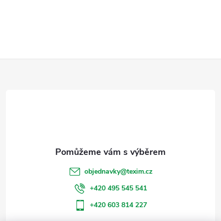
Z
á
p
a
t
objednavky
@
texim.cz
í
+420 495 545 541
+420 603 814 227