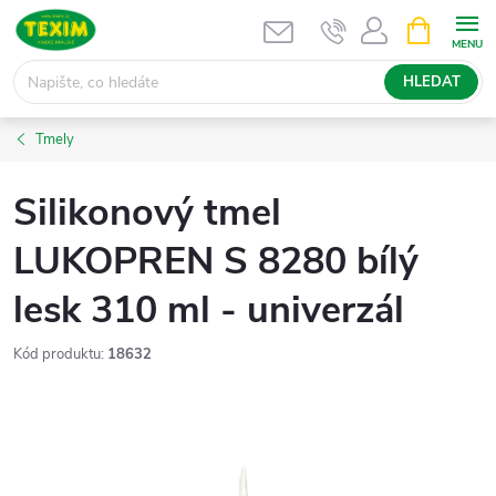
Přejít
NÁKUPNÍ
KOŠÍK
na
obsah
HLEDAT
Tmely
Silikonový tmel
LUKOPREN S 8280 bílý
lesk 310 ml - univerzál
Kód produktu:
18632