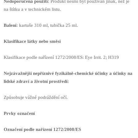
Nedoporučená použití:
Produkt nesmí být používán jinak, než je
na štítku a v technickém listu.
Balení:
kartuše 310 ml, tubička 25 ml.
Klasifikace látky nebo směsi
Klasifikace podle nařízení 1272/2008/ES: Eye Irrit. 2; H319
Nejzávažnější nepříznivé fyzikálně-chemické účinky a účinky na
lidské zdraví a životní prostředí:
Způsobuje vážné podráždění očí.
Prvky označení
Označení podle nařízení 1272/2008/ES