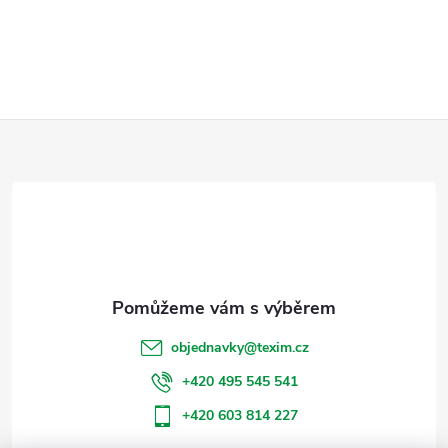
Z
á
p
a
t
objednavky
@
texim.cz
í
+420 495 545 541
+420 603 814 227