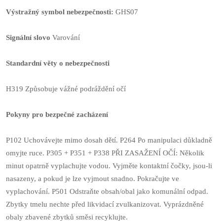
Výstražný symbol nebezpečnosti:
GHS07
Signální slovo
Varování
Standardní věty o nebezpečnosti
H319 Způsobuje vážné podráždění očí
Pokyny pro bezpečné zacházení
P102 Uchovávejte mimo dosah dětí.
P264 Po manipulaci důkladně
omyjte ruce.
P305 + P351 + P338 PŘI ZASAŽENÍ OČÍ: Několik
minut opatrně vyplachujte vodou. Vyjměte kontaktní čočky, jsou-li
nasazeny, a pokud je lze vyjmout snadno. Pokračujte ve
vyplachování.
P501 Odstraňte obsah/obal jako komunální odpad.
Zbytky tmelu nechte před likvidací zvulkanizovat.
Vyprázdněné
obaly zbavené zbytků směsi recyklujte.