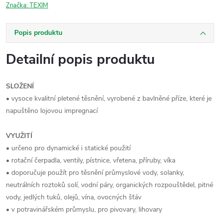
Značka:
TEXIM
Popis produktu
Detailní popis produktu
SLOŽENÍ
• vysoce kvalitní pletené těsnění, vyrobené z bavlněné příze, které je
napuštěno lojovou impregnací
VYUŽITÍ
• určeno pro dynamické i statické použití
• rotační čerpadla, ventily, pístnice, vřetena, příruby, víka
• doporučuje použít pro těsnění průmyslové vody, solanky,
neutrálních roztoků solí, vodní páry, organických rozpouštědel, pitné
vody, jedlých tuků, olejů, vína, ovocných šťáv
• v potravinářském průmyslu, pro pivovary, lihovary