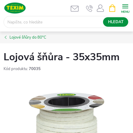
Přejít
NÁKUPNÍ
KOŠÍK
na
obsah
HLEDAT
Lojové šňůry do 80°C
Lojová šňůra - 35x35mm
Kód produktu:
70035