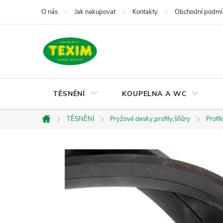
Přejít
O nás
Jak nakupovat
Kontakty
Obchodní podmí
na
obsah
TĚSNĚNÍ
KOUPELNA A WC
TĚSNĚNÍ
Pryžové desky,profily,šňůry
Profi
Domů