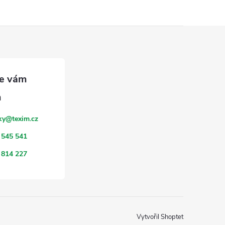
ky
@
texim.cz
 545 541
 814 227
Vytvořil Shoptet