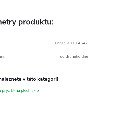
etry produktu:
8592301014647
ání
:
do druhého dne
aleznete v této kategorii
á pryž U-na plech,sklo