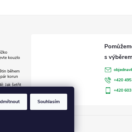
ěžko
evte kouzlo
objednav
květin během
 pár korun
+420 495
: Jak šetřit
+420 603
dmítnout
Souhlasím