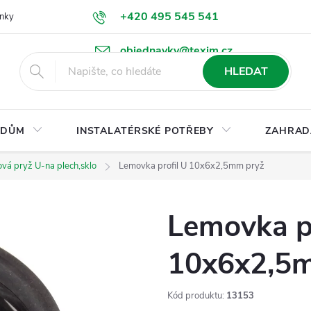
+420 495 545 541
nky
Podmínky ochrany osobních údajů
Ke stažení
objednavky@texim.cz
HLEDAT
DŮM
INSTALATÉRSKÉ POTŘEBY
ZAHRAD
lová pryž U-na plech,sklo
Lemovka profil U 10x6x2,5mm pryž
Lemovka pr
10x6x2,5
Kód produktu:
13153