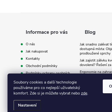
Z
á
Informace pro vás
Blog
p
O nás
Jak snadno zalévat t
dostupná místa: Obj
Jak nakupovat
a
prodloužené sprchy
Kontakty
Jak zajistit zálivku 
t
dovolené? Řešení za
Obchodní podmínky
Ergonomie na zahradě
Podmínky ochrany osobních
záda při zalévání
í
údajů
Soubory cookies a další technologie
Ke stažení
O
používáme pro co nejlepší uživatelský
komfort. Zde si je můžete vybrat nebo
zde
.
Nastavení
Copyright 2026
Eshop Texim
. Všechna práva vyhrazena.