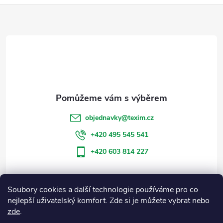
Z
á
p
a
t
objednavky
@
texim.cz
í
+420 495 545 541
+420 603 814 227
Soubory cookies a další technologie používáme pro co
Informace pro vás
nejlepší uživatelský komfort. Zde si je můžete vybrat nebo
zde
.