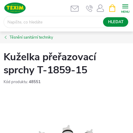
Přejít
NÁKUPNÍ
KOŠÍK
na
obsah
HLEDAT
Těsnění sanitární techniky
Kuželka přeřazovací
sprchy T-1859-15
Kód produktu:
48551